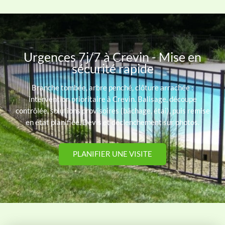
Urgences 7j/7 à Crevin - Mise en
sécurité rapide
Branche tombée, arbre penché, clôture arrachée :
intervention prioritaire à Crevin. Balisage, découpe
contrôlée, solutions provisoires (bâchage, étai), puis remise
en état planifiée. Devis et déclenchement sur photos.
PLANIFIER UNE VISITE